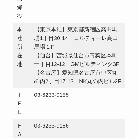
締
役
本
【東京本社】東京都新宿区高田馬
社
場1丁目30-14 コルティーレ高田
所
馬場１F
在
【仙台】宮城県仙台市青葉区本町
地
一丁目12-12 GMビルディング3F
【名古屋】愛知県名古屋市中区丸
の内2丁目17-13 NK丸の内ビル2F
Ｔ
03-6233-9185
Ｅ
Ｌ
Ｆ
03-6233-9186
Ａ