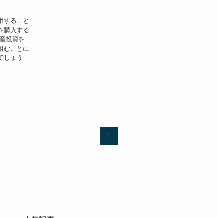
用すること
を購入する
動産投資を
組むことに
でしょう
1