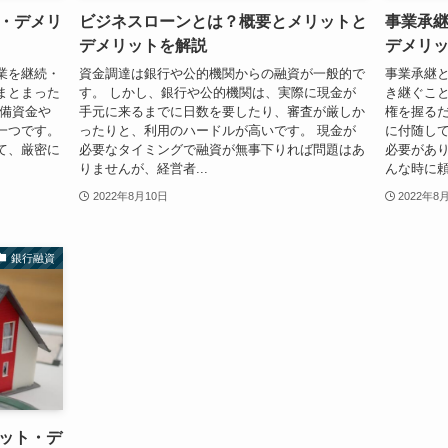
・デメリ
ビジネスローンとは？概要とメリットと
事業承
デメリットを解説
デメリ
業を継続・
資金調達は銀行や公的機関からの融資が一般的で
事業承継
まとまった
す。 しかし、銀行や公的機関は、実際に現金が
き継ぐこと
設備資金や
手元に来るまでに日数を要したり、審査が厳しか
権を握る
一つです。
ったりと、利用のハードルが高いです。 現金が
に付随し
て、厳密に
必要なタイミングで融資が無事下りれば問題はあ
必要があり
りませんが、経営者...
んな時に頼
2022年8月10日
2022年8
銀行融資
ット・デ