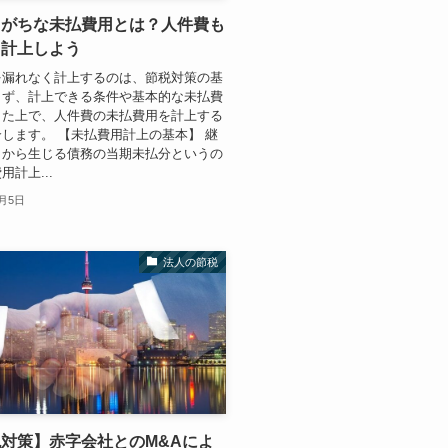
しがちな未払費用とは？人件費も
り計上しよう
を漏れなく計上するのは、節税対策の基
まず、計上できる条件や基本的な未払費
した上で、人件費の未払費用を計上する
します。 【未払費用計上の基本】 継
引から生じる債務の当期未払分というの
計上...
0月5日
法人の節税
対策】赤字会社とのM&Aによ