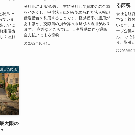
る節税
分社化による節税は、主に分社して資本金の金額
を小さくし、中小法人にのみ認められた法人税の
と税法上、
会社を経
優遇措置を利用することです。軽減税率の適用が
っていま
でなく複
あるほか、交際費の損金算入限度額の適用があり
種類ごとに
います。ま
ます。 意外なところでは、人事異動に伴う退職
前確定届出
ープ企業
金支払いによる節税...
正しく理解
ん。 さら
り、取引が複
2022年10月4日
2022年9
法人の節税
最大限の
？