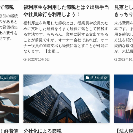
て節税
福利厚生を利用した節税とは？出張手当
見落と
や社員旅行を利用しよう！
きっち
取引の継続
スがあると
福利厚生を利用した節税とは、従業員や役員のた
未払費用
の貸倒損失
めに支出した経費をうまく経費に落として節税す
本です。
上の要件を
る方法です。もちろん、業務に関する支出である
用を確認
効です。
ことが前提ですが、オーナー会社であれば、オー
方法を紹介
ナー役員の関連支出も経費に落とすことが可能に
続的な取
なります。 【出張...
が、未払費用
2022年10月5日
2022年1
法人の節税
法人の節税
！経費算
分社化による節税
【法人税