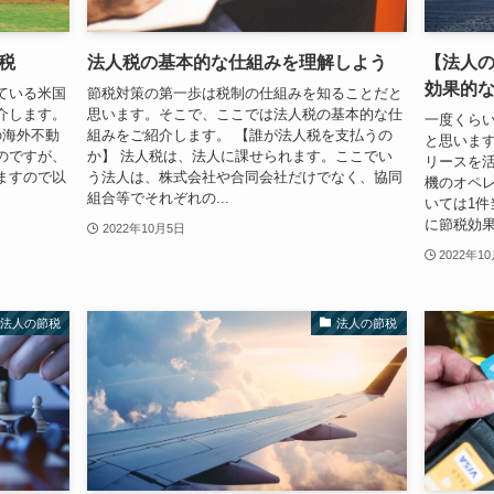
税
法人税の基本的な仕組みを理解しよう
【法人
効果的
ている米国
節税対策の第一歩は税制の仕組みを知ることだと
介します。
思います。そこで、ここでは法人税の基本的な仕
一度くら
の海外不動
組みをご紹介します。 【誰が法人税を支払うの
と思いま
のですが、
か】 法人税は、法人に課せられます。ここでい
リースを活
ますので以
う法人は、株式会社や合同会社だけでなく、協同
機のオペ
組合等でそれぞれの...
いては1
に節税効果
2022年10月5日
2022年1
法人の節税
法人の節税