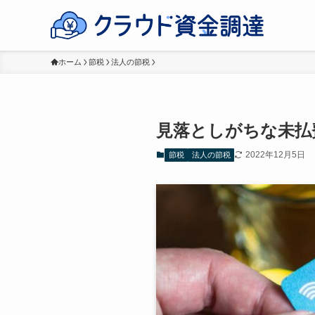
ホーム
節税
法人の節税
見落としがちな未払
2022年12月5日
節税
法人の節税